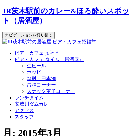
JR茨木駅前のカレー&ほろ酔いスポッ
ト（居酒屋）
ナビゲーションを切り替え
コ
ビア・カフェ 招福堂
ン
ビア・カフェ タイム（居酒屋）
テ
生ビール
ン
ホッピー
ツ
焼酎・日本酒
へ
缶詰コーナー
ス
スナック菓子コーナー
キ
ランチタイム
ッ
安威川ダムカレー
プ
アクセス
スタッフ
月:
2015年3月