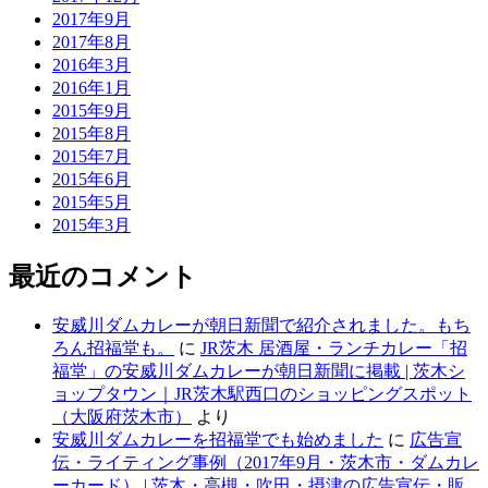
2017年9月
2017年8月
2016年3月
2016年1月
2015年9月
2015年8月
2015年7月
2015年6月
2015年5月
2015年3月
最近のコメント
安威川ダムカレーが朝日新聞で紹介されました。もち
ろん招福堂も。
に
JR茨木 居酒屋・ランチカレー「招
福堂」の安威川ダムカレーが朝日新聞に掲載 | 茨木シ
ョップタウン｜JR茨木駅西口のショッピングスポット
（大阪府茨木市）
より
安威川ダムカレーを招福堂でも始めました
に
広告宣
伝・ライティング事例（2017年9月・茨木市・ダムカレ
ーカード） | 茨木・高槻・吹田・摂津の広告宣伝・販