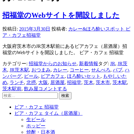
招福堂のWebサイトを開設しました
投稿日:
2015年3月30日
投稿者:
カレー&ほろ酔いスポット ビ
ア・カフェ招福堂
大阪府茨木市のJR茨木駅前にあるビアカフェ（居酒屋）招
福堂のWebサイトを開設しました。 ビア・カフェ 招福堂
カテゴリー:
招福堂からのお知らせ
,
新着情報
タグ:
JR
,
JR茨
木
,
JR茨木駅
,
おつまみ
,
カレー
,
コーヒー
,
せんべろ
,
パブ
,
ハ
ンバーグ
,
ビール
,
ビアカフェ
,
ほろ酔いセット
,
もやしいた
め
,
ランチ
,
北摂
,
大阪
,
居酒屋
,
招福堂
,
茨木
,
茨木市
,
茨木駅
,
茨木駅前
,
飲み屋
コメントする
検
索:
ビア・カフェ 招福堂
ビア・カフェ タイム（居酒屋）
生ビール
ホッピー
焼酎・日本酒