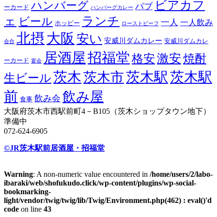
ビアカフ
ハンバーグ
パブ
ーカード
ハンバーグカレー
ェ
ランチ
ビール
一人
一人飲み
ホッピー
ローストビーフ
北摂
大阪
安い
安威川ダムカレー
安威川ダムカレ
会合
居酒屋
招福堂
激安
格安
焼酎
ーカード
宴会
茨木
茨木駅
茨木駅
茨木市
生ビール
前
飲み屋
飲み会
食事
大阪府茨木市西駅前町4－B105（茨木ショップタウン地下）
準備中
072-624-6905
©JR茨木駅前居酒屋・招福堂
Warning
: A non-numeric value encountered in
/home/users/2/labo-
ibaraki/web/shofukudo.click/wp-content/plugins/wp-social-
bookmarking-
light/vendor/twig/twig/lib/Twig/Environment.php(462) : eval()'d
code
on line
43