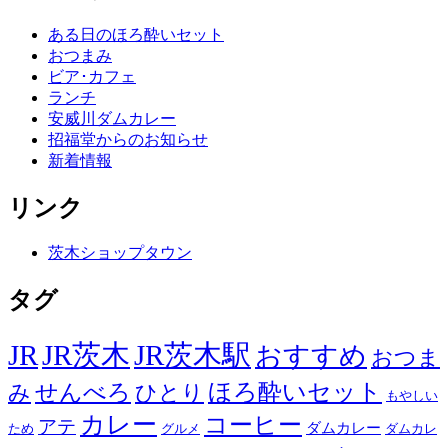
ある日のほろ酔いセット
おつまみ
ビア･カフェ
ランチ
安威川ダムカレー
招福堂からのお知らせ
新着情報
リンク
茨木ショップタウン
タグ
JR
JR茨木
JR茨木駅
おすすめ
おつま
せんべろ
ほろ酔いセット
み
ひとり
もやしい
カレー
コーヒー
アテ
ダムカレー
ため
グルメ
ダムカレ