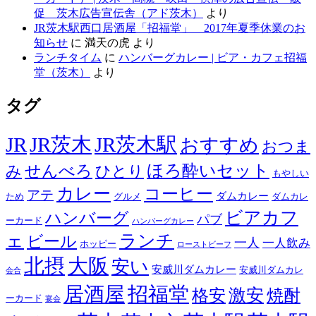
促 茨木広告宣伝舎（アド茨木）
より
JR茨木駅西口居酒屋「招福堂」 2017年夏季休業のお
知らせ
に
満天の虎
より
ランチタイム
に
ハンバーグカレー | ビア・カフェ招福
堂（茨木）
より
タグ
JR
JR茨木
JR茨木駅
おすすめ
おつま
せんべろ
ほろ酔いセット
み
ひとり
もやしい
カレー
コーヒー
アテ
ダムカレー
ため
グルメ
ダムカレ
ビアカフ
ハンバーグ
パブ
ーカード
ハンバーグカレー
ェ
ランチ
ビール
一人
一人飲み
ホッピー
ローストビーフ
北摂
大阪
安い
安威川ダムカレー
安威川ダムカレ
会合
居酒屋
招福堂
激安
格安
焼酎
ーカード
宴会