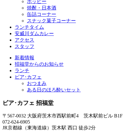
ホッピー
焼酎・日本酒
缶詰コーナー
スナック菓子コーナー
ランチタイム
安威川ダムカレー
アクセス
スタッフ
新着情報
招福堂からのお知らせ
ランチ
ビア･カフェ
おつまみ
ある日のほろ酔いセット
ビア･カフェ 招福堂
〒567-0032 大阪府茨木市西駅前町4 茨木駅前ビル B1F
072-624-6905
JR京都線（東海道線）茨木駅 西口 徒歩2分