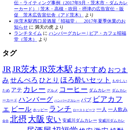
伝・ライティング事例（2017年9月・茨木市・ダムカレ
ーカード） | 茨木・高槻・吹田・摂津の広告宣伝・販
促 茨木広告宣伝舎（アド茨木）
より
JR茨木駅西口居酒屋「招福堂」 2017年夏季休業のお
知らせ
に
満天の虎
より
ランチタイム
に
ハンバーグカレー | ビア・カフェ招福
堂（茨木）
より
タグ
JR
JR茨木
JR茨木駅
おすすめ
おつま
せんべろ
ほろ酔いセット
み
ひとり
もやしい
カレー
コーヒー
アテ
ダムカレー
ため
グルメ
ダムカレ
ビアカフ
ハンバーグ
パブ
ーカード
ハンバーグカレー
ェ
ランチ
ビール
一人
一人飲み
ホッピー
ローストビーフ
北摂
大阪
安い
安威川ダムカレー
安威川ダムカレ
会合