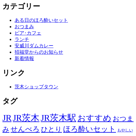
カテゴリー
ある日のほろ酔いセット
おつまみ
ビア･カフェ
ランチ
安威川ダムカレー
招福堂からのお知らせ
新着情報
リンク
茨木ショップタウン
タグ
JR
JR茨木
JR茨木駅
おすすめ
おつま
せんべろ
ほろ酔いセット
み
ひとり
もやしい