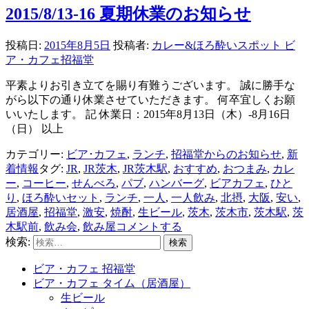
2015/8/13-16 夏期休業のお知らせ
投稿日:
2015年8月5日
投稿者:
カレー&ほろ酔いスポット ビ
ア・カフェ招福堂
平素よりお引き立てを賜り有難うございます。 誠に勝手な
がら以下の通り休業させていただきます。 何卒宜しくお願
いいたします。 記 休業日：2015年8月13日（木）-8月16日
（日） 以上
カテゴリー:
ビア･カフェ
,
ランチ
,
招福堂からのお知らせ
,
新
着情報
タグ:
JR
,
JR茨木
,
JR茨木駅
,
おすすめ
,
おつまみ
,
カレ
ー
,
コーヒー
,
せんべろ
,
パブ
,
ハンバーグ
,
ビアカフェ
,
ひと
り
,
ほろ酔いセット
,
ランチ
,
一人
,
一人飲み
,
北摂
,
大阪
,
安い
,
居酒屋
,
招福堂
,
激安
,
焼酎
,
生ビール
,
茨木
,
茨木市
,
茨木駅
,
茨
木駅前
,
飲み会
,
飲み屋
コメントする
検索:
ビア・カフェ 招福堂
ビア・カフェ タイム（居酒屋）
生ビール