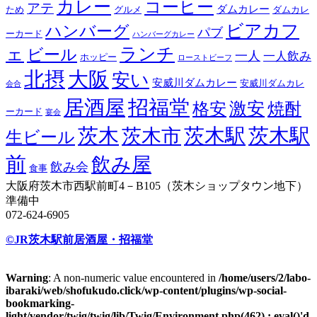
カレー
コーヒー
アテ
ダムカレー
ため
グルメ
ダムカレ
ビアカフ
ハンバーグ
パブ
ーカード
ハンバーグカレー
ェ
ランチ
ビール
一人
一人飲み
ホッピー
ローストビーフ
北摂
大阪
安い
安威川ダムカレー
安威川ダムカレ
会合
居酒屋
招福堂
激安
格安
焼酎
ーカード
宴会
茨木
茨木駅
茨木駅
茨木市
生ビール
前
飲み屋
飲み会
食事
大阪府茨木市西駅前町4－B105（茨木ショップタウン地下）
準備中
072-624-6905
©JR茨木駅前居酒屋・招福堂
Warning
: A non-numeric value encountered in
/home/users/2/labo-
ibaraki/web/shofukudo.click/wp-content/plugins/wp-social-
bookmarking-
light/vendor/twig/twig/lib/Twig/Environment.php(462) : eval()'d