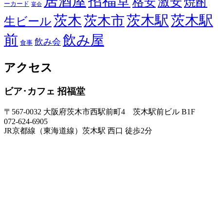
居酒屋
招福堂
激安
格安
焼酎
ーカード
宴会
茨木
茨木駅
茨木駅
茨木市
生ビール
前
飲み屋
飲み会
食事
アクセス
ビア･カフェ 招福堂
〒567-0032 大阪府茨木市西駅前町4 茨木駅前ビル B1F
072-624-6905
JR京都線（東海道線）茨木駅 西口 徒歩2分