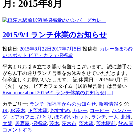
月:
2015年8月
2015/9/1 ランチ休業のお知らせ
投稿日:
2015年8月22日
2017年7月5日
投稿者:
カレー&ほろ酔
いスポット ビア・カフェ招福堂
平素よりお引き立てを賜り有難うございます。 誠に勝手な
がら以下の通りランチ営業をお休みさせていただきます。
何卒宜しくお願いいたします。 記 休業日：2015年9月1日
（火） なお、ビアカフェタイム（居酒屋営業）は営業い
Read more about 2015/9/1 ランチ休業のお知らせ
[…]
カテゴリー:
ランチ
,
招福堂からのお知らせ
,
新着情報
タグ:
JR
,
JR茨木
,
JR茨木駅
,
おすすめ
,
カレー
,
コーヒー
,
ハンバー
グ
,
ビアカフェ
,
ひとり
,
ほろ酔いセット
,
ランチ
,
一人
,
北摂
,
大阪
,
居酒屋
,
招福堂
,
茨木
,
茨木市
,
茨木駅
,
茨木駅前
,
飲み屋
コメントする