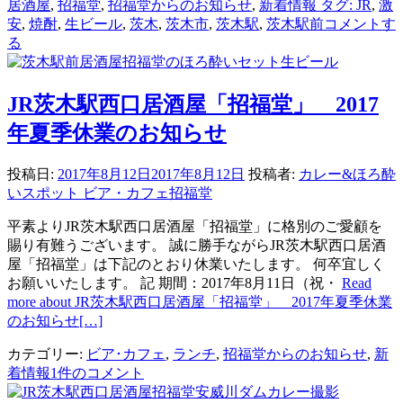
居酒屋
,
招福堂
,
招福堂からのお知らせ
,
新着情報 タグ: JR
,
激
安
,
焼酎
,
生ビール
,
茨木
,
茨木市
,
茨木駅
,
茨木駅前
コメントす
る
JR茨木駅西口居酒屋「招福堂」 2017
年夏季休業のお知らせ
投稿日:
2017年8月12日
2017年8月12日
投稿者:
カレー&ほろ酔
いスポット ビア・カフェ招福堂
平素よりJR茨木駅西口居酒屋「招福堂」に格別のご愛顧を
賜り有難うございます。 誠に勝手ながらJR茨木駅西口居酒
屋「招福堂」は下記のとおり休業いたします。 何卒宜しく
お願いいたします。 記 期間：2017年8月11日（祝・
Read
more about JR茨木駅西口居酒屋「招福堂」 2017年夏季休業
のお知らせ
[…]
カテゴリー:
ビア･カフェ
,
ランチ
,
招福堂からのお知らせ
,
新
着情報
1件のコメント