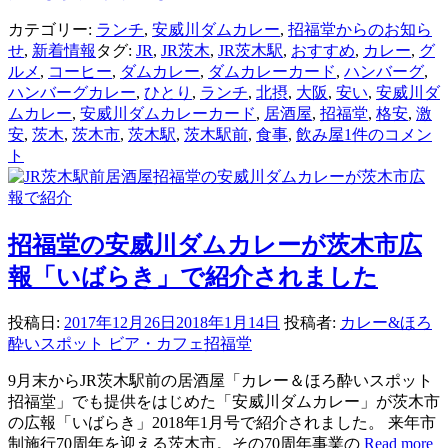
カテゴリー:
ランチ
,
安威川ダムカレー
,
招福堂からのお知ら
せ
,
新着情報
タグ:
JR
,
JR茨木
,
JR茨木駅
,
おすすめ
,
カレー
,
グ
ルメ
,
コーヒー
,
ダムカレー
,
ダムカレーカード
,
ハンバーグ
,
ハンバーグカレー
,
ひとり
,
ランチ
,
北摂
,
大阪
,
安い
,
安威川ダ
ムカレー
,
安威川ダムカレーカード
,
居酒屋
,
招福堂
,
格安
,
激
安
,
茨木
,
茨木市
,
茨木駅
,
茨木駅前
,
食事
,
飲み屋
1件のコメン
ト
招福堂の安威川ダムカレーが茨木市広
報「いばらき」で紹介されました
投稿日:
2017年12月26日
2018年1月14日
投稿者:
カレー&ほろ
酔いスポット ビア・カフェ招福堂
9月末からJR茨木駅前の居酒屋「カレー＆ほろ酔いスポット
招福堂」でも提供をはじめた「安威川ダムカレー」が茨木市
の広報「いばらき」2018年1月号で紹介されました。 来年市
制施行70周年を迎える茨木市。その70周年事業の
Read more