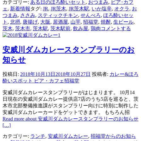
カテゴリー:
ある日のほろ酔いセット
,
おつまみ
,
ビア･カフ
ェ
,
新着情報
タグ:
JR
,
JR茨木
,
JR茨木駅
,
いか塩辛
,
オクラ
,
お
つまみ
,
ささみ
,
スティックチキン
,
せんべろ
,
ほろ酔いセッ
ト
,
北摂
,
唐揚げ
,
大阪
,
居酒屋
,
山芋
,
招福堂
,
焼酎
,
生ビール
,
茨木
,
茨木市
,
茨木駅
,
茨木駅前
,
飲み屋
,
鶏肉
コメントする
安威川ダムカレースタンプラリーのお
知らせ
投稿日:
2018年10月13日
2018年10月27日
投稿者:
カレー&ほろ
酔いスポット ビア・カフェ招福堂
安威川ダムカレースタンプラリーがはじまります。 10月14
日現在の安威川ダムカレー提供店7店のうち5店を巡ると、茨
木市北部整備推進課がスタンプラリー向けに特別に制作した
安威川ダムカレーカードをゲットできます。 もちろん招
Read more about 安威川ダムカレースタンプラリーのお知らせ
[…]
カテゴリー:
ランチ
,
安威川ダムカレー
,
招福堂からのお知ら