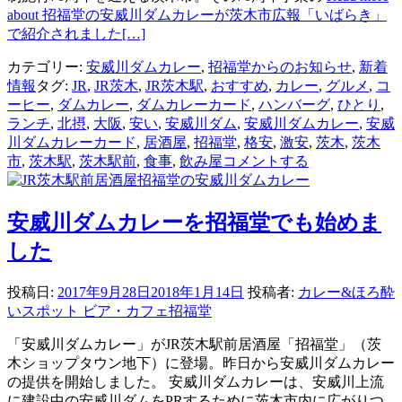
about 招福堂の安威川ダムカレーが茨木市広報「いばらき」
で紹介されました
[…]
カテゴリー:
安威川ダムカレー
,
招福堂からのお知らせ
,
新着
情報
タグ:
JR
,
JR茨木
,
JR茨木駅
,
おすすめ
,
カレー
,
グルメ
,
コ
ーヒー
,
ダムカレー
,
ダムカレーカード
,
ハンバーグ
,
ひとり
,
ランチ
,
北摂
,
大阪
,
安い
,
安威川ダム
,
安威川ダムカレー
,
安威
川ダムカレーカード
,
居酒屋
,
招福堂
,
格安
,
激安
,
茨木
,
茨木
市
,
茨木駅
,
茨木駅前
,
食事
,
飲み屋
コメントする
安威川ダムカレーを招福堂でも始めま
した
投稿日:
2017年9月28日
2018年1月14日
投稿者:
カレー&ほろ酔
いスポット ビア・カフェ招福堂
「安威川ダムカレー」がJR茨木駅前居酒屋「招福堂」（茨
木ショップタウン地下）に登場。昨日から安威川ダムカレー
の提供を開始しました。 安威川ダムカレーは、安威川上流
に建設中の安威川ダムをPRするために茨木市内に広がりつ