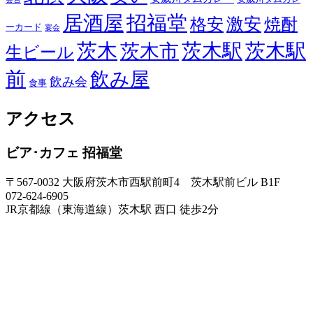
居酒屋
招福堂
激安
格安
焼酎
ーカード
宴会
茨木
茨木駅
茨木駅
茨木市
生ビール
前
飲み屋
飲み会
食事
アクセス
ビア･カフェ 招福堂
〒567-0032 大阪府茨木市西駅前町4 茨木駅前ビル B1F
072-624-6905
JR京都線（東海道線）茨木駅 西口 徒歩2分