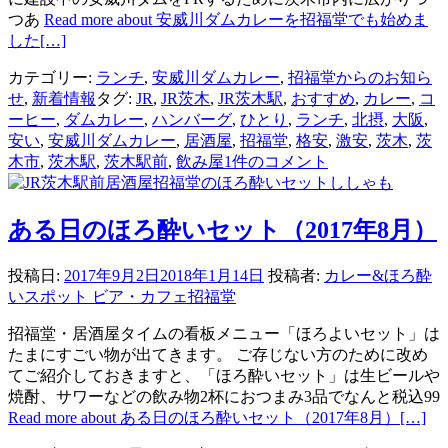
つあ
Read more about 安威川ダムカレーを招福堂でも始めま
した
[…]
カテゴリー:
ランチ
,
安威川ダムカレー
,
招福堂からのお知ら
せ
,
新着情報
タグ:
JR
,
JR茨木
,
JR茨木駅
,
おすすめ
,
カレー
,
コ
ーヒー
,
ダムカレー
,
ハンバーグ
,
ひとり
,
ランチ
,
北摂
,
大阪
,
安い
,
安威川ダムカレー
,
居酒屋
,
招福堂
,
格安
,
激安
,
茨木
,
茨
木市
,
茨木駅
,
茨木駅前
,
飲み屋
1件のコメント
ある日のほろ酔いセット（2017年8月）
投稿日:
2017年9月2日
2018年1月14日
投稿者:
カレー&ほろ酔
いスポット ビア・カフェ招福堂
招福堂・居酒屋タイムの看板メニュー「ほろよいセット」は
たまにすごい物が出てきます。 ご存じない方のために改め
てご紹介しておきますと、「ほろ酔いセット」は生ビールや
焼酎、サワーなどの飲み物2杯におつまみ3品でなんと税込99
Read more about ある日のほろ酔いセット（2017年8月）
[…]