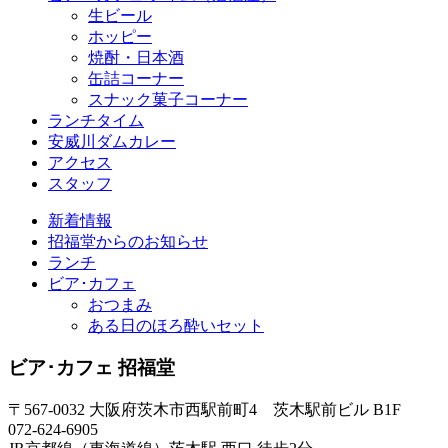
生ビール
ホッピー
焼酎・日本酒
缶詰コーナー
スナック菓子コーナー
ランチタイム
安威川ダムカレー
アクセス
スタッフ
新着情報
招福堂からのお知らせ
ランチ
ビア･カフェ
おつまみ
ある日のほろ酔いセット
ビア･カフェ 招福堂
〒567-0032 大阪府茨木市西駅前町4 茨木駅前ビル B1F
072-624-6905