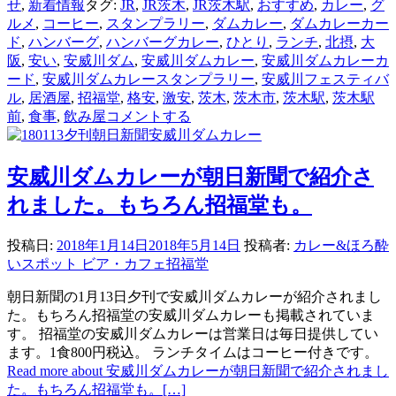
せ
,
新着情報
タグ:
JR
,
JR茨木
,
JR茨木駅
,
おすすめ
,
カレー
,
グ
ルメ
,
コーヒー
,
スタンプラリー
,
ダムカレー
,
ダムカレーカー
ド
,
ハンバーグ
,
ハンバーグカレー
,
ひとり
,
ランチ
,
北摂
,
大
阪
,
安い
,
安威川ダム
,
安威川ダムカレー
,
安威川ダムカレーカ
ード
,
安威川ダムカレースタンプラリー
,
安威川フェスティバ
ル
,
居酒屋
,
招福堂
,
格安
,
激安
,
茨木
,
茨木市
,
茨木駅
,
茨木駅
前
,
食事
,
飲み屋
コメントする
安威川ダムカレーが朝日新聞で紹介さ
れました。もちろん招福堂も。
投稿日:
2018年1月14日
2018年5月14日
投稿者:
カレー&ほろ酔
いスポット ビア・カフェ招福堂
朝日新聞の1月13日夕刊で安威川ダムカレーが紹介されまし
た。もちろん招福堂の安威川ダムカレーも掲載されていま
す。 招福堂の安威川ダムカレーは営業日は毎日提供してい
ます。1食800円税込。 ランチタイムはコーヒー付きです。
Read more about 安威川ダムカレーが朝日新聞で紹介されまし
た。もちろん招福堂も。
[…]