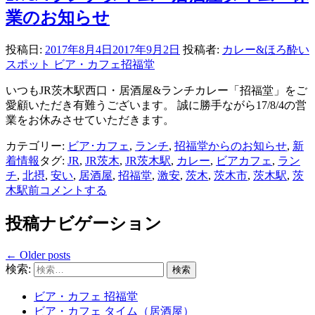
業のお知らせ
投稿日:
2017年8月4日
2017年9月2日
投稿者:
カレー&ほろ酔い
スポット ビア・カフェ招福堂
いつもJR茨木駅西口・居酒屋&ランチカレー「招福堂」をご
愛顧いただき有難うございます。 誠に勝手ながら17/8/4の営
業をお休みさせていただきます。
カテゴリー:
ビア･カフェ
,
ランチ
,
招福堂からのお知らせ
,
新
着情報
タグ:
JR
,
JR茨木
,
JR茨木駅
,
カレー
,
ビアカフェ
,
ラン
チ
,
北摂
,
安い
,
居酒屋
,
招福堂
,
激安
,
茨木
,
茨木市
,
茨木駅
,
茨
木駅前
コメントする
投稿ナビゲーション
←
Older posts
検索:
ビア・カフェ 招福堂
ビア・カフェ タイム（居酒屋）