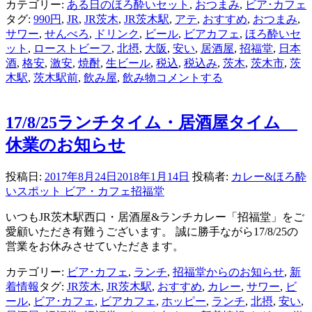
カテゴリー:
ある日のほろ酔いセット
,
おつまみ
,
ビア･カフェ
タグ:
990円
,
JR
,
JR茨木
,
JR茨木駅
,
アテ
,
おすすめ
,
おつまみ
,
サワー
,
せんべろ
,
ドリンク
,
ビール
,
ビアカフェ
,
ほろ酔いセ
ット
,
ローストビーフ
,
北摂
,
大阪
,
安い
,
居酒屋
,
招福堂
,
日本
酒
,
格安
,
激安
,
焼酎
,
生ビール
,
税込
,
税込み
,
茨木
,
茨木市
,
茨
木駅
,
茨木駅前
,
飲み屋
,
飲み物
コメントする
17/8/25ランチタイム・居酒屋タイム
休業のお知らせ
投稿日:
2017年8月24日
2018年1月14日
投稿者:
カレー&ほろ酔
いスポット ビア・カフェ招福堂
いつもJR茨木駅西口・居酒屋&ランチカレー「招福堂」をご
愛顧いただき有難うございます。 誠に勝手ながら17/8/25の
営業をお休みさせていただきます。
カテゴリー:
ビア･カフェ
,
ランチ
,
招福堂からのお知らせ
,
新
着情報
タグ:
JR茨木
,
JR茨木駅
,
おすすめ
,
カレー
,
サワー
,
ビ
ール
,
ビア･カフェ
,
ビアカフェ
,
ホッピー
,
ランチ
,
北摂
,
安い
,