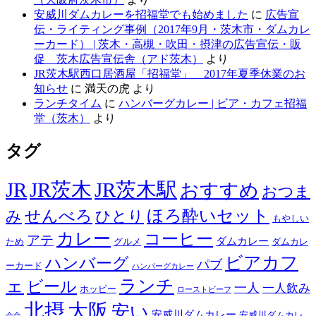
安威川ダムカレーを招福堂でも始めました
に
広告宣
伝・ライティング事例（2017年9月・茨木市・ダムカレ
ーカード） | 茨木・高槻・吹田・摂津の広告宣伝・販
促 茨木広告宣伝舎（アド茨木）
より
JR茨木駅西口居酒屋「招福堂」 2017年夏季休業のお
知らせ
に
満天の虎
より
ランチタイム
に
ハンバーグカレー | ビア・カフェ招福
堂（茨木）
より
タグ
JR
JR茨木
JR茨木駅
おすすめ
おつま
せんべろ
ほろ酔いセット
み
ひとり
もやしい
カレー
コーヒー
アテ
ダムカレー
ため
グルメ
ダムカレ
ビアカフ
ハンバーグ
パブ
ーカード
ハンバーグカレー
ェ
ランチ
ビール
一人
一人飲み
ホッピー
ローストビーフ
北摂
大阪
安い
安威川ダムカレー
安威川ダムカレ
会合