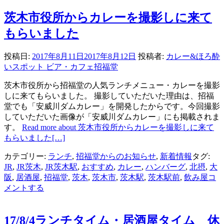
茨木市役所からカレーを撮影しに来て
もらいました
投稿日:
2017年8月11日
2017年8月12日
投稿者:
カレー&ほろ酔
いスポット ビア・カフェ招福堂
茨木市役所から招福堂の人気ランチメニュー・カレーを撮影
しに来てもらいました。 撮影していただいた理由は、招福
堂でも「安威川ダムカレー」を開発したからです。今回撮影
していただいた画像が「安威川ダムカレー」にも掲載されま
す。
Read more about 茨木市役所からカレーを撮影しに来て
もらいました
[…]
カテゴリー:
ランチ
,
招福堂からのお知らせ
,
新着情報
タグ:
JR
,
JR茨木
,
JR茨木駅
,
おすすめ
,
カレー
,
ハンバーグ
,
北摂
,
大
阪
,
居酒屋
,
招福堂
,
茨木
,
茨木市
,
茨木駅
,
茨木駅前
,
飲み屋
コ
メントする
17/8/4ランチタイム・居酒屋タイム 休