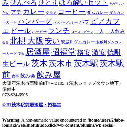
せんべろ
ほろ酔いセット
み
ひとり
もやしい
カレー
コーヒー
アテ
ダムカレー
ため
グルメ
ダムカレ
ビアカフ
ハンバーグ
パブ
ーカード
ハンバーグカレー
ェ
ランチ
ビール
一人
一人飲み
ホッピー
ローストビーフ
北摂
大阪
安い
安威川ダムカレー
安威川ダムカレ
会合
居酒屋
招福堂
激安
格安
焼酎
ーカード
宴会
茨木
茨木駅
茨木駅
茨木市
生ビール
前
飲み屋
飲み会
食事
大阪府茨木市西駅前町4－B105（茨木ショップタウン地下）
準備中
072-624-6905
©JR茨木駅前居酒屋・招福堂
Warning
: A non-numeric value encountered in
/home/users/2/labo-
ibaraki/web/shofukudo.click/wp-content/plugins/wp-social-