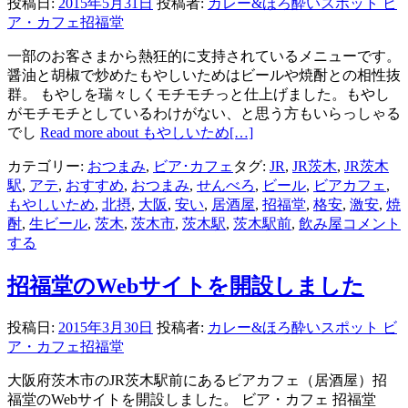
投稿日:
2015年5月31日
投稿者:
カレー&ほろ酔いスポット ビ
ア・カフェ招福堂
一部のお客さまから熱狂的に支持されているメニューです。
醤油と胡椒で炒めたもやしいためはビールや焼酎との相性抜
群。 もやしを瑞々しくモチモチっと仕上げました。もやし
がモチモチとしているわけがない、と思う方もいらっしゃる
でし
Read more about もやしいため
[…]
カテゴリー:
おつまみ
,
ビア･カフェ
タグ:
JR
,
JR茨木
,
JR茨木
駅
,
アテ
,
おすすめ
,
おつまみ
,
せんべろ
,
ビール
,
ビアカフェ
,
もやしいため
,
北摂
,
大阪
,
安い
,
居酒屋
,
招福堂
,
格安
,
激安
,
焼
酎
,
生ビール
,
茨木
,
茨木市
,
茨木駅
,
茨木駅前
,
飲み屋
コメント
する
招福堂のWebサイトを開設しました
投稿日:
2015年3月30日
投稿者:
カレー&ほろ酔いスポット ビ
ア・カフェ招福堂
大阪府茨木市のJR茨木駅前にあるビアカフェ（居酒屋）招
福堂のWebサイトを開設しました。 ビア・カフェ 招福堂