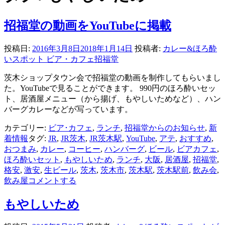
招福堂の動画をYouTubeに掲載
投稿日:
2016年3月8日
2018年1月14日
投稿者:
カレー&ほろ酔
いスポット ビア・カフェ招福堂
茨木ショップタウン会で招福堂の動画を制作してもらいまし
た。YouTubeで見ることができます。 990円のほろ酔いセッ
ト、居酒屋メニュー（から揚げ、もやしいためなど）、ハン
バーグカレーなどが写っています。
カテゴリー:
ビア･カフェ
,
ランチ
,
招福堂からのお知らせ
,
新
着情報
タグ:
JR
,
JR茨木
,
JR茨木駅
,
YouTube
,
アテ
,
おすすめ
,
おつまみ
,
カレー
,
コーヒー
,
ハンバーグ
,
ビール
,
ビアカフェ
,
ほろ酔いセット
,
もやしいため
,
ランチ
,
大阪
,
居酒屋
,
招福堂
,
格安
,
激安
,
生ビール
,
茨木
,
茨木市
,
茨木駅
,
茨木駅前
,
飲み会
,
飲み屋
コメントする
もやしいため