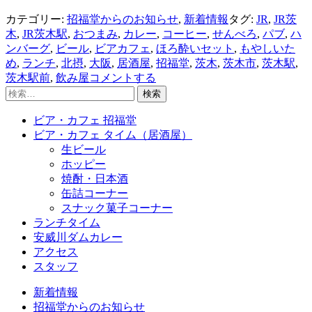
カテゴリー:
招福堂からのお知らせ
,
新着情報
タグ:
JR
,
JR茨
木
,
JR茨木駅
,
おつまみ
,
カレー
,
コーヒー
,
せんべろ
,
パブ
,
ハ
ンバーグ
,
ビール
,
ビアカフェ
,
ほろ酔いセット
,
もやしいた
め
,
ランチ
,
北摂
,
大阪
,
居酒屋
,
招福堂
,
茨木
,
茨木市
,
茨木駅
,
茨木駅前
,
飲み屋
コメントする
検
索:
ビア・カフェ 招福堂
ビア・カフェ タイム（居酒屋）
生ビール
ホッピー
焼酎・日本酒
缶詰コーナー
スナック菓子コーナー
ランチタイム
安威川ダムカレー
アクセス
スタッフ
新着情報
招福堂からのお知らせ