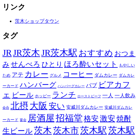
リンク
茨木ショップタウン
タグ
JR
JR茨木
JR茨木駅
おすすめ
おつま
せんべろ
ほろ酔いセット
み
ひとり
もやしい
カレー
コーヒー
アテ
ダムカレー
ため
グルメ
ダムカレ
ビアカフ
ハンバーグ
パブ
ーカード
ハンバーグカレー
ェ
ランチ
ビール
一人
一人飲み
ホッピー
ローストビーフ
北摂
大阪
安い
安威川ダムカレー
安威川ダムカレ
会合
居酒屋
招福堂
激安
格安
焼酎
ーカード
宴会
茨木
茨木駅
茨木駅
茨木市
生ビール