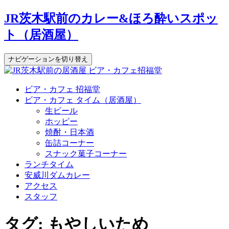
JR茨木駅前のカレー&ほろ酔いスポッ
ト（居酒屋）
ナビゲーションを切り替え
コ
ビア・カフェ 招福堂
ン
ビア・カフェ タイム（居酒屋）
テ
生ビール
ン
ホッピー
ツ
焼酎・日本酒
へ
缶詰コーナー
ス
スナック菓子コーナー
キ
ランチタイム
ッ
安威川ダムカレー
プ
アクセス
スタッフ
タグ:
もやしいため