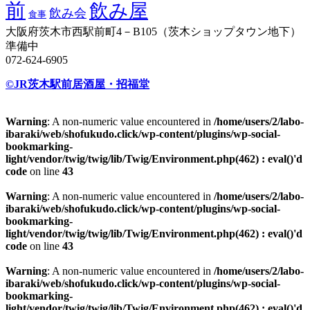
前
飲み屋
飲み会
食事
大阪府茨木市西駅前町4－B105（茨木ショップタウン地下）
準備中
072-624-6905
©JR茨木駅前居酒屋・招福堂
Warning
: A non-numeric value encountered in
/home/users/2/labo-
ibaraki/web/shofukudo.click/wp-content/plugins/wp-social-
bookmarking-
light/vendor/twig/twig/lib/Twig/Environment.php(462) : eval()'d
code
on line
43
Warning
: A non-numeric value encountered in
/home/users/2/labo-
ibaraki/web/shofukudo.click/wp-content/plugins/wp-social-
bookmarking-
light/vendor/twig/twig/lib/Twig/Environment.php(462) : eval()'d
code
on line
43
Warning
: A non-numeric value encountered in
/home/users/2/labo-
ibaraki/web/shofukudo.click/wp-content/plugins/wp-social-
bookmarking-
light/vendor/twig/twig/lib/Twig/Environment.php(462) : eval()'d