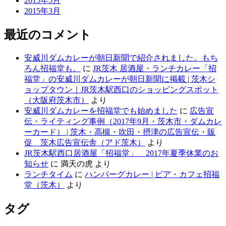
2015年5月
2015年3月
最近のコメント
安威川ダムカレーが朝日新聞で紹介されました。もち
ろん招福堂も。
に
JR茨木 居酒屋・ランチカレー「招
福堂」の安威川ダムカレーが朝日新聞に掲載 | 茨木シ
ョップタウン｜JR茨木駅西口のショッピングスポット
（大阪府茨木市）
より
安威川ダムカレーを招福堂でも始めました
に
広告宣
伝・ライティング事例（2017年9月・茨木市・ダムカレ
ーカード） | 茨木・高槻・吹田・摂津の広告宣伝・販
促 茨木広告宣伝舎（アド茨木）
より
JR茨木駅西口居酒屋「招福堂」 2017年夏季休業のお
知らせ
に
満天の虎
より
ランチタイム
に
ハンバーグカレー | ビア・カフェ招福
堂（茨木）
より
タグ