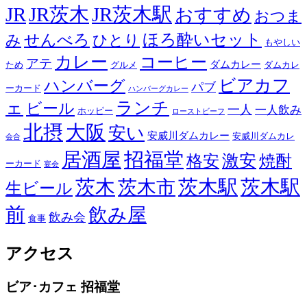
JR
JR茨木
JR茨木駅
おすすめ
おつま
せんべろ
ほろ酔いセット
み
ひとり
もやしい
カレー
コーヒー
アテ
ダムカレー
ため
グルメ
ダムカレ
ビアカフ
ハンバーグ
パブ
ーカード
ハンバーグカレー
ェ
ランチ
ビール
一人
一人飲み
ホッピー
ローストビーフ
北摂
大阪
安い
安威川ダムカレー
安威川ダムカレ
会合
居酒屋
招福堂
激安
格安
焼酎
ーカード
宴会
茨木
茨木駅
茨木駅
茨木市
生ビール
前
飲み屋
飲み会
食事
アクセス
ビア･カフェ 招福堂