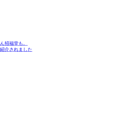
ん招福堂も。
紹介されました