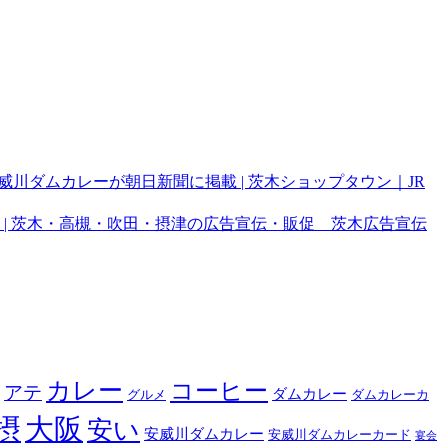
威川ダムカレーが朝日新聞に掲載 | 茨木ショップタウン｜JR
 | 茨木・高槻・吹田・摂津の広告宣伝・販促 茨木広告宣伝
カレー
コーヒー
アテ
ダムカレー
グルメ
ダムカレーカ
摂
大阪
安い
安威川ダムカレー
安威川ダムカレーカード
宴会