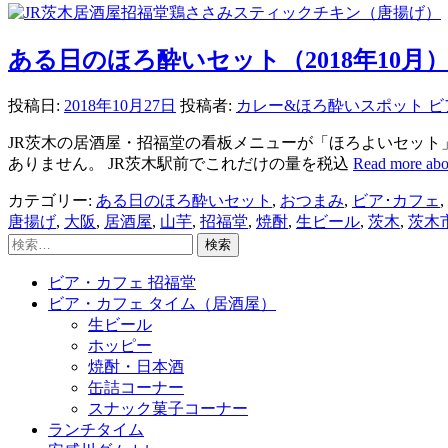
ある日のほろ酔いセット（2018年10月
投稿日:
2018年10月27日
投稿者:
カレー&ほろ酔いスポット 
JR茨木の居酒屋・招福堂の看板メニューが「ほろよいセット
ありません。 JR茨木駅前でこれだけの量を税込
Read mor
カテゴリー:
ある日のほろ酔いセット
,
おつまみ
,
ビア･カフェ
,
唐揚げ
,
大阪
,
居酒屋
,
山芋
,
招福堂
,
焼酎
,
生ビール
,
茨木
,
茨木
検
索:
ビア・カフェ 招福堂
ビア・カフェ タイム（居酒屋）
生ビール
ホッピー
焼酎・日本酒
缶詰コーナー
スナック菓子コーナー
ランチタイム