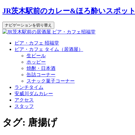
JR茨木駅前のカレー&ほろ酔いスポッ
ナビゲーションを切り替え
コ
ビア・カフェ 招福堂
ン
ビア・カフェ タイム（居酒屋）
テ
生ビール
ン
ホッピー
ツ
焼酎・日本酒
へ
缶詰コーナー
ス
スナック菓子コーナー
キ
ランチタイム
ッ
安威川ダムカレー
プ
アクセス
スタッフ
タグ:
唐揚げ