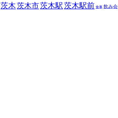
茨木
茨木駅
茨木駅前
茨木市
飲み会
食事