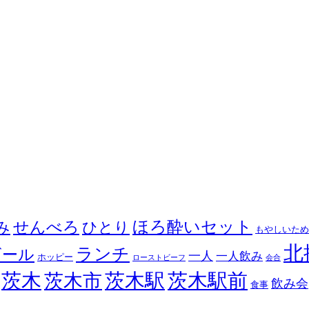
せんべろ
ほろ酔いセット
み
ひとり
もやしいため
北
ランチ
ビール
一人
一人飲み
ホッピー
ローストビーフ
会合
茨木
茨木駅
茨木駅前
茨木市
飲み会
食事