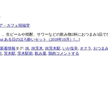
）
ビア・カフェ招福堂
」。生ビールや焼酎、サワーなどの飲み物2杯におつまみ3品でな
e about ある日のほろ酔いセット（2018年10月）
[…]
新着情報
タグ:
JR
,
JR茨木
,
JR茨木駅
,
いか塩辛
,
オクラ
,
おつま
市
,
茨木駅
,
茨木駅前
,
飲み屋
,
鶏肉
コメントする