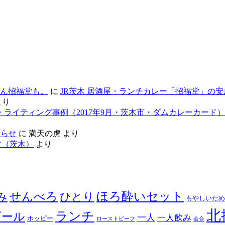
ん招福堂も。
に
JR茨木 居酒屋・ランチカレー「招福堂」の安
より
・ライティング事例（2017年9月・茨木市・ダムカレーカード）
知らせ
に
満天の虎
より
堂（茨木）
より
せんべろ
ほろ酔いセット
み
ひとり
もやしいため
北
ランチ
ビール
一人
一人飲み
ホッピー
ローストビーフ
会合