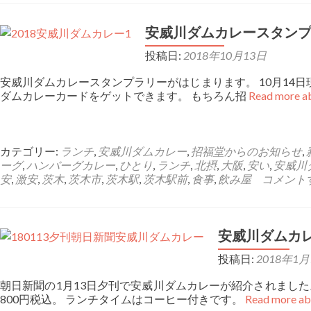
ョ
安威川ダムカレースタン
ン
投稿日:
2018年10月13日
安威川ダムカレースタンプラリーがはじまります。 10月14
ダムカレーカードをゲットできます。 もちろん招
Read mo
カテゴリー:
ランチ
,
安威川ダムカレー
,
招福堂からのお知らせ
,
ーグ
,
ハンバーグカレー
,
ひとり
,
ランチ
,
北摂
,
大阪
,
安い
,
安威川
安
,
激安
,
茨木
,
茨木市
,
茨木駅
,
茨木駅前
,
食事
,
飲み屋
コメント
安威川ダムカ
投稿日:
2018年1月
朝日新聞の1月13日夕刊で安威川ダムカレーが紹介されまし
800円税込。 ランチタイムはコーヒー付きです。
Read mo