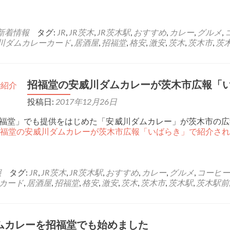
新着情報
タグ:
JR
,
JR茨木
,
JR茨木駅
,
おすすめ
,
カレー
,
グルメ
,
川ダムカレーカード
,
居酒屋
,
招福堂
,
格安
,
激安
,
茨木
,
茨木市
,
茨
招福堂の安威川ダムカレーが茨木市広報「
投稿日:
2017年12月26日
招福堂」でも提供をはじめた「安威川ダムカレー」が茨木市の広報
about 招福堂の安威川ダムカレーが茨木市広報「いばらき」で紹介さ
報
タグ:
JR
,
JR茨木
,
JR茨木駅
,
おすすめ
,
カレー
,
グルメ
,
コーヒー
カード
,
居酒屋
,
招福堂
,
格安
,
激安
,
茨木
,
茨木市
,
茨木駅
,
茨木駅前
ムカレーを招福堂でも始めました