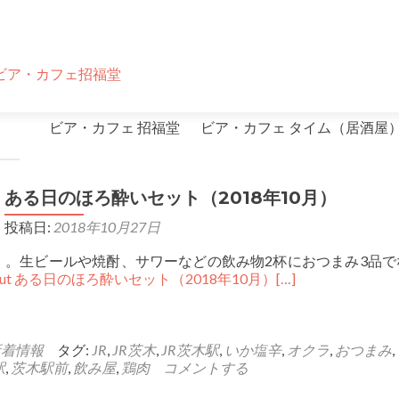
コ
ビア・カフェ 招福堂
ビア・カフェ タイム（居酒屋
ン
テ
ン
ある日のほろ酔いセット（2018年10月）
ツ
投稿日:
2018年10月27日
へ
ス
。生ビールや焼酎、サワーなどの飲み物2杯におつまみ3品でな
キ
 about ある日のほろ酔いセット（2018年10月）
[…]
ッ
プ
新着情報
タグ:
JR
,
JR茨木
,
JR茨木駅
,
いか塩辛
,
オクラ
,
おつまみ
,
駅
,
茨木駅前
,
飲み屋
,
鶏肉
コメントする