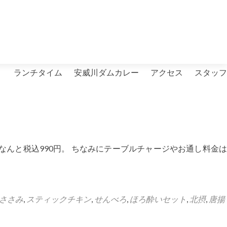
）
ランチタイム
安威川ダムカレー
アクセス
スタッフ
んと税込990円。 ちなみにテーブルチャージやお通し料金は
ささみ
,
スティックチキン
,
せんべろ
,
ほろ酔いセット
,
北摂
,
唐揚