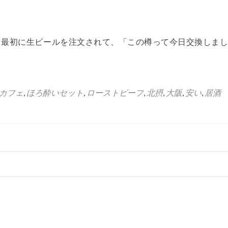
 最初に生ビールを注文されて、「この樽って今日交換しまし
カフェ
,
ほろ酔いセット
,
ローストビーフ
,
北摂
,
大阪
,
安い
,
居酒