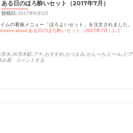
ある日のほろ酔いセット（2017年7月）
投稿日:
2017年8月3日
タイムの看板メニュー「ほろよいセット」を注文されました。
ad more about ある日のほろ酔いセット（2017年7月）
[…]
R茨木
,
JR茨木駅
,
アテ
,
おすすめ
,
おつまみ
,
せんべろ
,
ビール
,
ビア
飲み屋
コメントする