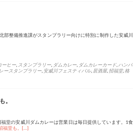
市北部整備推進課がスタンプラリー向けに特別に制作した安威川
コーヒー
,
スタンプラリー
,
ダムカレー
,
ダムカレーカード
,
ハンバ
レースタンプラリー
,
安威川フェスティバル
,
居酒屋
,
招福堂
,
格
も。
招福堂の安威川ダムカレーは営業日は毎日提供しています。1食
ん招福堂も。
[…]