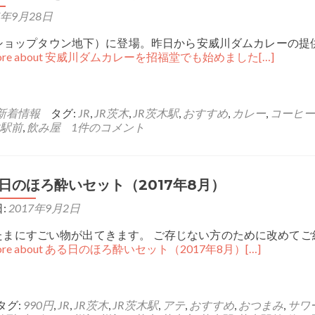
7年9月28日
ショップタウン地下）に登場。昨日から安威川ダムカレーの提
 more about 安威川ダムカレーを招福堂でも始めました
[…]
新着情報
タグ:
JR
,
JR茨木
,
JR茨木駅
,
おすすめ
,
カレー
,
コーヒー
駅前
,
飲み屋
1件のコメント
日のほろ酔いセット（2017年8月）
:
2017年9月2日
まにすごい物が出てきます。 ご存じない方のために改めてご
more about ある日のほろ酔いセット（2017年8月）
[…]
タグ:
990円
,
JR
,
JR茨木
,
JR茨木駅
,
アテ
,
おすすめ
,
おつまみ
,
サワ