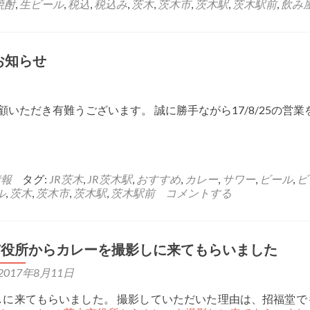
焼酎
,
生ビール
,
税込
,
税込み
,
茨木
,
茨木市
,
茨木駅
,
茨木駅前
,
飲み
お知らせ
いただき有難うございます。 誠に勝手ながら17/8/25の営
情報
タグ:
JR茨木
,
JR茨木駅
,
おすすめ
,
カレー
,
サワー
,
ビール
,
ビ
ル
,
茨木
,
茨木市
,
茨木駅
,
茨木駅前
コメントする
市役所からカレーを撮影しに来てもらいました
2017年8月11日
に来てもらいました。 撮影していただいた理由は、招福堂で