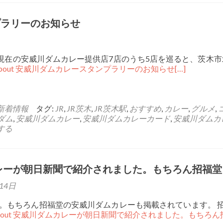
プラリーのお知らせ
日現在の安威川ダムカレー提供店7店のうち5店を巡ると、茨木
re about 安威川ダムカレースタンプラリーのお知らせ
[…]
新着情報
タグ:
JR
,
JR茨木
,
JR茨木駅
,
おすすめ
,
カレー
,
グルメ
,
ダム
,
安威川ダムカレー
,
安威川ダムカレーカード
,
安威川ダムカ
する
レーが朝日新聞で紹介されました。もちろん招福堂
14日
た。もちろん招福堂の安威川ダムカレーも掲載されています。 
re about 安威川ダムカレーが朝日新聞で紹介されました。もちろ