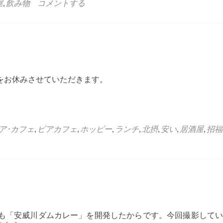
屋
,
飲み物
コメントする
業をお休みさせていただきます。
ア･カフェ
,
ビアカフェ
,
ホッピー
,
ランチ
,
北摂
,
安い
,
居酒屋
,
招福
も「安威川ダムカレー」を開発したからです。今回撮影してい