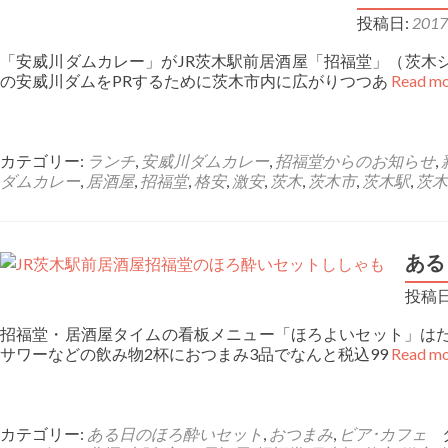
投稿日:
201
「安威川ダムカレー」がJR茨木駅前居酒屋「招福堂」（茨木
の安威川ダムをPRするために茨木市内に広がりつつあ
Read
カテゴリー:
ランチ
,
安威川ダムカレー
,
招福堂からのお知らせ
,
ダムカレー
,
居酒屋
,
招福堂
,
格安
,
激安
,
茨木
,
茨木市
,
茨木駅
,
茨木
ある
投稿日
招福堂・居酒屋タイムの看板メニュー「ほろよいセット」はた
サワーなどの飲み物2杯におつまみ3品でなんと税込99
Read 
カテゴリー:
ある日のほろ酔いセット
,
おつまみ
,
ビア･カフェ