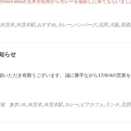
ad more about 茨木市役所からカレーを撮影しに来てもらいまし
JR茨木
,
JR茨木駅
,
おすすめ
,
カレー
,
ハンバーグ
,
北摂
,
大阪
,
居酒
お知らせ
いただき有難うございます。 誠に勝手ながら17/8/4の営業
情報
タグ:
JR
,
JR茨木
,
JR茨木駅
,
カレー
,
ビアカフェ
,
ランチ
,
北摂