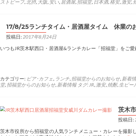
ストビーフ
,
北摂
,
大阪
,
安い
,
居酒屋
,
招福堂
,
日本酒
,
格安
,
激安
,
17/8/25ランチタイム・居酒屋タイム 休業の
投稿日:
2017年8月24日
いつもJR茨木駅西口・居酒屋&ランチカレー「招福堂」をご愛顧
カテゴリー:
ビア･カフェ
,
ランチ
,
招福堂からのお知らせ
,
新着
堂
,
招福堂からのお知らせ
,
新着情報 タグ: JR
,
激安
,
焼酎
,
生ビー
茨木
投稿日:
茨木市役所から招福堂の人気ランチメニュー・カレーを撮影し