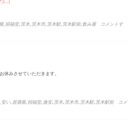
た
[…]
屋
,
招福堂
,
茨木
,
茨木市
,
茨木駅
,
茨木駅前
,
飲み屋
コメントす
をお休みさせていただきます。
,
安い
,
居酒屋
,
招福堂
,
激安
,
茨木
,
茨木市
,
茨木駅
,
茨木駅前
コメ