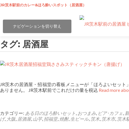
JR茨木駅前のカレー&ほろ酔いスポット（居酒屋）
ナビゲーションを切り替え
タグ:
居酒屋
投
稿
ナ
JR茨木の居酒屋・招福堂の看板メニューが「ほろよいセット」
ありません。 JR茨木駅前でこれだけの量を税込
Read more
ビ
ゲ
カテゴリー:
ある日のほろ酔いセット
,
おつまみ
,
ビア･カフェ
,
ー
げ
,
大阪
,
居酒屋
,
山芋
,
招福堂
,
焼酎
,
生ビール
,
茨木
,
茨木市
,
茨木
シ