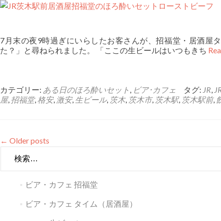
7月末の夜9時過ぎにいらしたお客さんが、招福堂・居酒屋
た？」と尋ねられました。 「ここの生ビールはいつもきち
Re
カテゴリー:
ある日のほろ酔いセット
,
ビア･カフェ
タグ:
JR
,
J
屋
,
招福堂
,
格安
,
激安
,
生ビール
,
茨木
,
茨木市
,
茨木駅
,
茨木駅前
,
←
Older posts
検
索:
ビア・カフェ 招福堂
ビア・カフェ タイム（居酒屋）