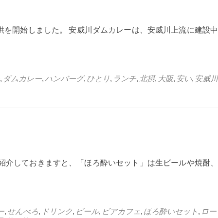
供を開始しました。 安威川ダムカレーは、安威川上流に建設中
,
ダムカレー
,
ハンバーグ
,
ひとり
,
ランチ
,
北摂
,
大阪
,
安い
,
安威川
紹介しておきますと、「ほろ酔いセット」は生ビールや焼酎、
ー
,
せんべろ
,
ドリンク
,
ビール
,
ビアカフェ
,
ほろ酔いセット
,
ロー