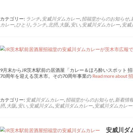
カテゴリー:
ランチ
,
安威川ダムカレー
,
招福堂からのお知らせ
,
カレー
,
ひとり
,
ランチ
,
北摂
,
大阪
,
安い
,
安威川ダムカレー
,
安威
9月末からJR茨木駅前の居酒屋「カレー＆ほろ酔いスポット 
70周年を迎える茨木市。その70周年事業の
Read more 
カテゴリー:
安威川ダムカレー
,
招福堂からのお知らせ
,
新着情
摂
,
大阪
,
安い
,
安威川ダム
,
安威川ダムカレー
,
安威川ダムカレー
安威川ダ