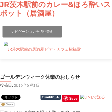
JR茨木駅前のカレー&ほろ酔いス
ポット（居酒屋）
ナビゲーションを切り替え
コ
ビア・カフェ 招福堂
ン
テ
ゴールデンウィーク休業のおしらせ
ビア・カフェ タイム（居酒屋）
ン
投稿日:
2015年5月1日
ツ
ランチタイム
へ
ス
Save
キ
安威川ダムカレー
ッ