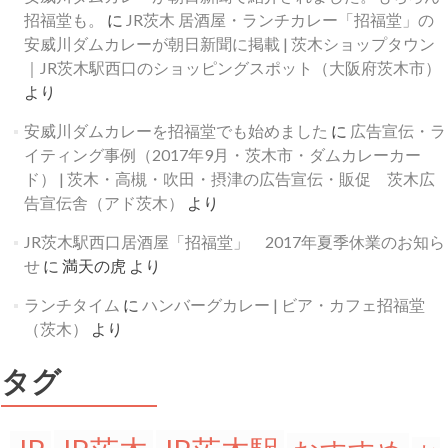
招福堂も。
に
JR茨木 居酒屋・ランチカレー「招福堂」の
安威川ダムカレーが朝日新聞に掲載 | 茨木ショップタウン
｜JR茨木駅西口のショッピングスポット（大阪府茨木市）
より
安威川ダムカレーを招福堂でも始めました
に
広告宣伝・ラ
イティング事例（2017年9月・茨木市・ダムカレーカー
ド） | 茨木・高槻・吹田・摂津の広告宣伝・販促 茨木広
告宣伝舎（アド茨木）
より
JR茨木駅西口居酒屋「招福堂」 2017年夏季休業のお知ら
せ
に
満天の虎
より
ランチタイム
に
ハンバーグカレー | ビア・カフェ招福堂
（茨木）
より
タグ