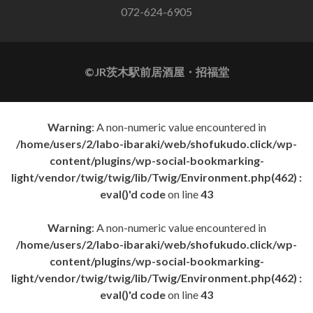
072-624-6905
©JR茨木駅前居酒屋・招福堂
Warning
: A non-numeric value encountered in
/home/users/2/labo-ibaraki/web/shofukudo.click/wp-
content/plugins/wp-social-bookmarking-
light/vendor/twig/twig/lib/Twig/Environment.php(462) :
eval()'d code
on line
43
Warning
: A non-numeric value encountered in
/home/users/2/labo-ibaraki/web/shofukudo.click/wp-
content/plugins/wp-social-bookmarking-
light/vendor/twig/twig/lib/Twig/Environment.php(462) :
eval()'d code
on line
43