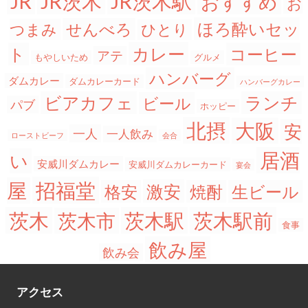
JR茨木
JR茨木駅
JR
おすすめ
お
ほろ酔いセッ
せんべろ
つまみ
ひとり
カレー
ト
コーヒー
アテ
もやしいため
グルメ
ハンバーグ
ダムカレー
ダムカレーカード
ハンバーグカレー
ビアカフェ
ランチ
ビール
パブ
ホッピー
北摂
大阪
安
一人
一人飲み
ローストビーフ
会合
居酒
い
安威川ダムカレー
安威川ダムカレーカード
宴会
招福堂
屋
激安
格安
焼酎
生ビール
茨木
茨木駅
茨木駅前
茨木市
食事
飲み屋
飲み会
アクセス