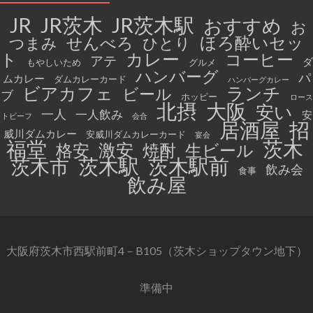
JR茨木
JR茨木駅
JR
おすすめ
お
ほろ酔いセッ
せんべろ
つまみ
ひとり
カレー
ト
コーヒー
アテ
ダ
もやしいため
グルメ
ハンバーグ
パ
ムカレー
ダムカレーカード
ハンバーグカレー
ビアカフェ
ランチ
ビール
ブ
ホッピー
ロース
北摂
大阪
安い
一人
一人飲み
安
トビーフ
会合
招
居酒屋
威川ダムカレー
安威川ダムカレーカード
宴会
福堂
茨木
激安
格安
焼酎
生ビール
茨木駅
茨木駅前
茨木市
飲み会
食事
飲み屋
大阪府茨木市西駅前町4－B105（茨木ショップタウン地下）
準備中