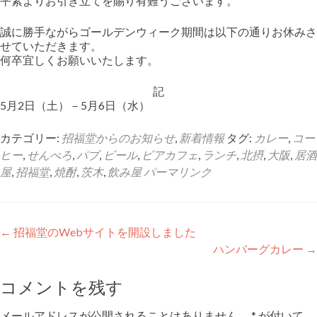
平素よりお引き立てを賜り有難うございます。
プ
アクセス
誠に勝手ながらゴールデンウィーク期間は以下の通りお休みさ
せていただきます。
スタッフ
何卒宜しくお願いいたします。
記
5月2日（土）－5月6日（水）
カテゴリー:
招福堂からのお知らせ
,
新着情報
タグ:
カレー
,
コー
ヒー
,
せんべろ
,
パブ
,
ビール
,
ビアカフェ
,
ランチ
,
北摂
,
大阪
,
居酒
屋
,
招福堂
,
焼酎
,
茨木
,
飲み屋
パーマリンク
投
←
招福堂のWebサイトを開設しました
ハンバーグカレー
→
稿
ナ
コメントを残す
ビ
メールアドレスが公開されることはありません。
*
が付いて