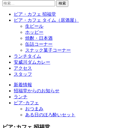
検
索:
ビア・カフェ 招福堂
ビア・カフェ タイム（居酒屋）
生ビール
ホッピー
焼酎・日本酒
缶詰コーナー
スナック菓子コーナー
ランチタイム
安威川ダムカレー
アクセス
スタッフ
新着情報
招福堂からのお知らせ
ランチ
ビア･カフェ
おつまみ
ある日のほろ酔いセット
ビア･カフェ 招福堂