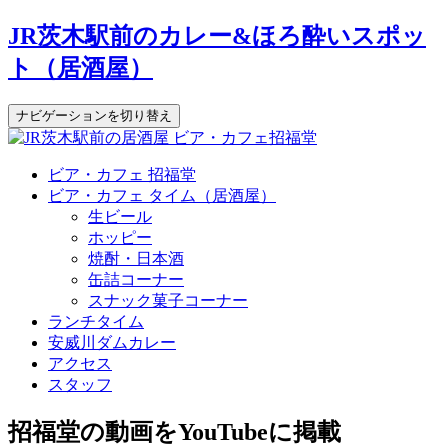
JR茨木駅前のカレー&ほろ酔いスポッ
ト（居酒屋）
ナビゲーションを切り替え
コ
ビア・カフェ 招福堂
ン
ビア・カフェ タイム（居酒屋）
テ
生ビール
ン
ホッピー
ツ
焼酎・日本酒
へ
缶詰コーナー
ス
スナック菓子コーナー
キ
ランチタイム
ッ
安威川ダムカレー
プ
アクセス
スタッフ
招福堂の動画をYouTubeに掲載