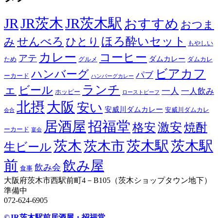
JR
JR茨木
JR茨木駅
おすすめ
おつま
せんべろ
ほろ酔いセット
み
ひとり
もやしい
カレー
コーヒー
アテ
ダムカレー
ため
グルメ
ダムカレ
ビアカフ
ハンバーグ
パブ
ーカード
ハンバーグカレー
ェ
ランチ
ビール
一人
一人飲み
ホッピー
ローストビーフ
北摂
大阪
安い
安威川ダムカレー
安威川ダムカレ
会合
居酒屋
招福堂
激安
格安
焼酎
ーカード
宴会
茨木
茨木駅
茨木駅
茨木市
生ビール
前
飲み屋
飲み会
食事
大阪府茨木市西駅前町4－B105（茨木ショップタウン地下）
準備中
072-624-6905
©JR茨木駅前居酒屋・招福堂