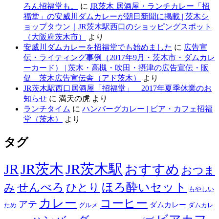
ろん招福堂も。
に
JR茨木 居酒屋・ランチカレー「招
福堂」の安威川ダムカレーが朝日新聞に掲載 | 茨木シ
ョップタウン｜JR茨木駅西口のショッピングスポット
（大阪府茨木市）
より
安威川ダムカレーを招福堂でも始めました
に
広告宣
伝・ライティング事例（2017年9月・茨木市・ダムカレ
ーカード） | 茨木・高槻・吹田・摂津の広告宣伝・販
促 茨木広告宣伝舎（アド茨木）
より
JR茨木駅西口居酒屋「招福堂」 2017年夏季休業のお
知らせ
に
満天の虎
より
ランチタイム
に
ハンバーグカレー | ビア・カフェ招福
堂（茨木）
より
タグ
JR
JR茨木
JR茨木駅
おすすめ
おつま
せんべろ
ほろ酔いセット
み
ひとり
もやしい
カレー
コーヒー
アテ
ダムカレー
ため
グルメ
ダムカレ