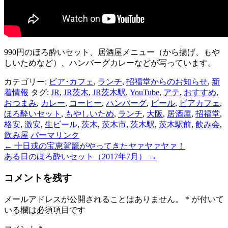
990円のほろ酔いセット、居酒屋メニュー（から揚げ、もや
しいためなど）、ハンバーグカレーなどが写っています。
カテゴリー:
ビア･カフェ
,
ランチ
,
招福堂からのお知らせ
,
新
着情報
タグ:
JR
,
JR茨木
,
JR茨木駅
,
YouTube
,
アテ
,
おすすめ
,
おつまみ
,
カレー
,
コーヒー
,
ハンバーグ
,
ビール
,
ビアカフェ
,
ほろ酔いセット
,
もやしいため
,
ランチ
,
大阪
,
居酒屋
,
招福堂
,
格安
,
激安
,
生ビール
,
茨木
,
茨木市
,
茨木駅
,
茨木駅前
,
飲み会
,
飲み屋
パーマリンク
←
十日戎の宝恵駕籠がやってきたヤァヤァヤァ！
投
ある日のほろ酔いセット（2017年7月）
→
稿
コメントを残す
ナ
ビ
メールアドレスが公開されることはありません。
*
が付いて
いる欄は必須項目です
ゲ