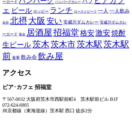
ビアカフ
ハンバーグ
パブ
ーカード
ハンバーグカレー
ェ
ランチ
ビール
一人
一人飲み
ホッピー
ローストビーフ
北摂
大阪
安い
安威川ダムカレー
安威川ダムカレ
会合
居酒屋
招福堂
激安
格安
焼酎
ーカード
宴会
茨木
茨木駅
茨木駅
茨木市
生ビール
前
飲み屋
飲み会
食事
アクセス
ビア･カフェ 招福堂
〒567-0032 大阪府茨木市西駅前町4 茨木駅前ビル B1F
072-624-6905
JR京都線（東海道線）茨木駅 西口 徒歩2分