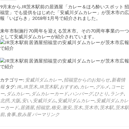
プ
アクセス
9月末からJR茨木駅前の居酒屋「カレー＆ほろ酔いスポット 招
福堂」でも提供をはじめた「安威川ダムカレー」が茨木市の広
報「いばらき」2018年1月号で紹介されました。
スタッフ
来年市制施行70周年を迎える茨木市。その70周年事業の一つ
として安威川ダムカレーが紹介されています。
カテゴリー:
安威川ダムカレー
,
招福堂からのお知らせ
,
新着情
報
タグ:
JR
,
JR茨木
,
JR茨木駅
,
おすすめ
,
カレー
,
グルメ
,
コーヒ
ー
,
ダムカレー
,
ダムカレーカード
,
ハンバーグ
,
ひとり
,
ランチ
,
北摂
,
大阪
,
安い
,
安威川ダム
,
安威川ダムカレー
,
安威川ダムカレ
ーカード
,
居酒屋
,
招福堂
,
格安
,
激安
,
茨木
,
茨木市
,
茨木駅
,
茨木駅
前
,
食事
,
飲み屋
パーマリンク