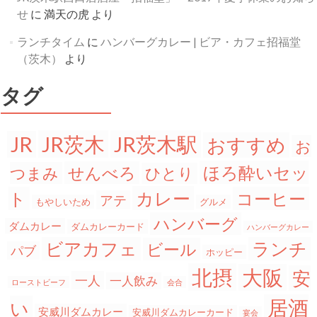
せ
に
満天の虎
より
ランチタイム
に
ハンバーグカレー | ビア・カフェ招福堂
（茨木）
より
タグ
JR茨木
JR茨木駅
JR
おすすめ
お
ほろ酔いセッ
せんべろ
つまみ
ひとり
カレー
ト
コーヒー
アテ
もやしいため
グルメ
ハンバーグ
ダムカレー
ダムカレーカード
ハンバーグカレー
ビアカフェ
ランチ
ビール
パブ
ホッピー
北摂
大阪
安
一人
一人飲み
ローストビーフ
会合
居酒
い
安威川ダムカレー
安威川ダムカレーカード
宴会