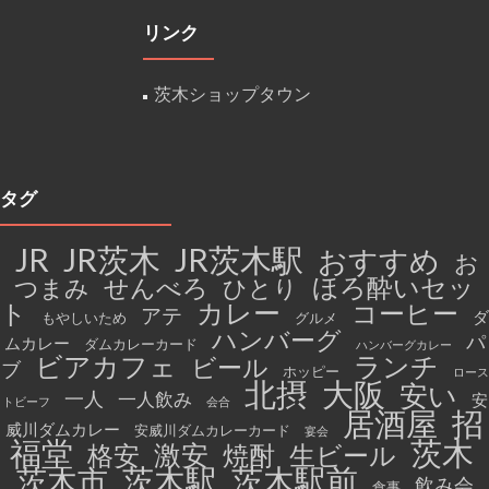
リンク
茨木ショップタウン
タグ
JR茨木
JR茨木駅
JR
おすすめ
お
ほろ酔いセッ
せんべろ
つまみ
ひとり
カレー
ト
コーヒー
アテ
ダ
もやしいため
グルメ
ハンバーグ
パ
ムカレー
ダムカレーカード
ハンバーグカレー
ビアカフェ
ランチ
ビール
ブ
ホッピー
ロース
北摂
大阪
安い
一人
一人飲み
安
トビーフ
会合
招
居酒屋
威川ダムカレー
安威川ダムカレーカード
宴会
福堂
茨木
激安
格安
焼酎
生ビール
茨木駅
茨木駅前
茨木市
飲み会
食事