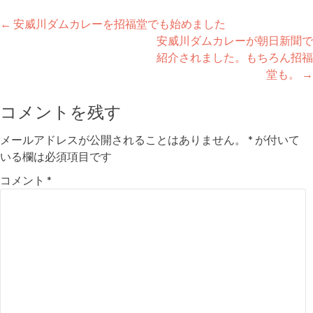
投
←
安威川ダムカレーを招福堂でも始めました
安威川ダムカレーが朝日新聞で
稿
紹介されました。もちろん招福
ナ
堂も。
→
ビ
コメントを残す
ゲ
メールアドレスが公開されることはありません。
*
が付いて
ー
いる欄は必須項目です
シ
コメント
*
ョ
ン