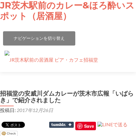
JR茨木駅前のカレー&ほろ酔いス
ポット（居酒屋）
ナビゲーションを切り替え
コ
ビア・カフェ 招福堂
ン
テ
招福堂の安威川ダムカレーが茨木市広報「いばら
ビア・カフェ タイム（居酒屋）
ン
き」で紹介されました
ツ
投稿日:
2017年12月26日
ランチタイム
へ
ス
キ
Save
安威川ダムカレー
ッ